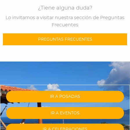
¿Tiene alguna duda?
Lo invitamos a visitar nuestra sección de Preguntas
Frecuentes
PREGUNTAS FRECUENTES
IR A POSADAS
IR A EVENTOS
IR A CELEBRACIONES